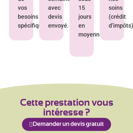
vos
avec
15
soins
besoins
devis
jours
(crédit
spécifiques.
envoyé.
en
d’impôts)
moyenne.
Cette prestation vous
intéresse ?
Demander un devis gratuit