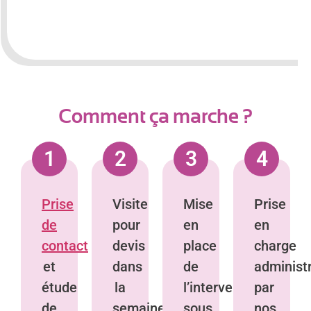
Comment ça marche ?
1
2
3
4
Prise
Visite
Mise
Prise
de
pour
en
en
contact
devis
place
charge
et
dans
de
administ
étude
la
l’intervention
par
de
semaine,
sous
nos