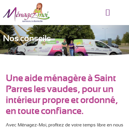
NOS AVANTAGES
MÉNAGE À DOMICILE
NOS CONSEILS
CONTACTEZ-NOUS
Nos conseils
Une aide ménagère à Saint
Parres les vaudes, pour un
intérieur propre et ordonné,
en toute confiance.
Avec Ménagez-Moi, profitez de votre temps libre en nous