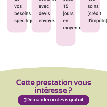
vos
avec
15
soins
besoins
devis
jours
(crédit
spécifiques.
envoyé.
en
d’impôts)
moyenne.
Cette prestation vous
intéresse ?
Demander un devis gratuit