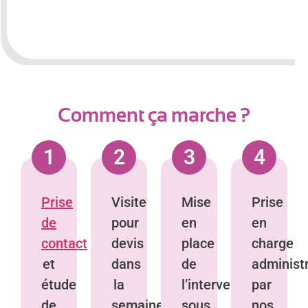
Comment ça marche ?
1
2
3
4
Prise
Visite
Mise
Prise
de
pour
en
en
contact
devis
place
charge
et
dans
de
administ
étude
la
l’intervention
par
de
semaine,
sous
nos