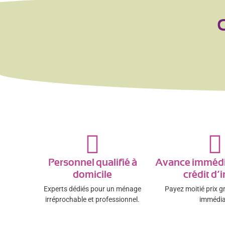
C
Personnel qualifié à
Avance immédi
domicile
crédit d’
Experts dédiés pour un ménage
Payez moitié prix g
irréprochable et professionnel.
immédia